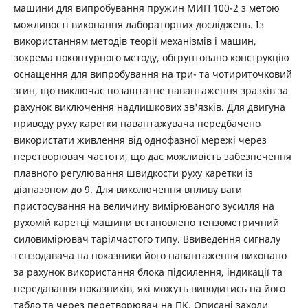
машини для випробування пружин МИП 100-2 з метою
можливості виконання лабораторних досліджень. Із
використанням методів теорії механізмів і машин,
зокрема поконтурного методу, обгрунтовано конструкцію
оснащення для випробування на три- та чотириточковий
згин, що виключає позаштатне навантаження зразків за
рахунок виключення надлишкових зв'язків. Для двигуна
приводу руху каретки навантажувача передбачено
використати живлення від однофазної мережі через
перетворювач частоти, що дає можливість забезпечення
плавного регулювання швидкости руху каретки із
діапазоном до 9. Для виколючення впливу ваги
пристосування на величину вимірюваного зусилля на
рухомій каретці машини встановлено тензометричний
силовимірювач тарілчастого типу. Ввиведення сигналу
тензодавача на показники його навантаження виконано
за рахунок використання блока підсилення, індикації та
передавання показників, які можуть виводитись на його
табло та через перетворювач на ПК. Описані заходи