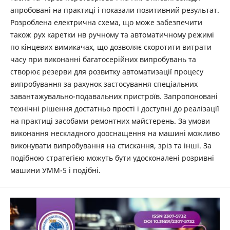
апробовані на практиці і показали позитивний результат.
Розроблена електрична схема, що може забезпечити
також рух каретки нв ручному та автоматичному режимі
по кінцевих вимикачах, що дозволяє скоротити витрати
часу при виконанні багатосерійних випробувань та
створює резерви для розвитку автоматизації процесу
випробування за рахунок застосування спеціальних
завантажувально-подавальних пристроїв. Запропоновані
технічні рішення достатньо прості і доступні до реалізації
на практиці засобами ремонтних майстерень. За умови
виконання нескладного дооснащення на машині можливо
виконувати випробування на стискання, зріз та інші. За
подібною стратегією можуть бути удосконалені розривні
машини УММ-5 і подібні.