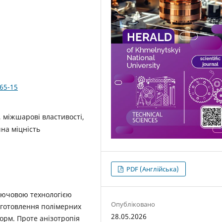
365-15
, міжшарові властивості,
на міцність
PDF (Англійська)
лючовою технологією
Опубліковано
иготовлення полімерних
28.05.2026
форм. Проте анізотропія