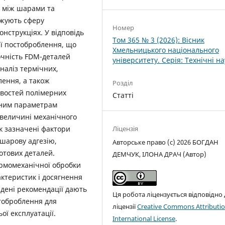
я між шарами та
ужують сферу
Номер
онструкціях. У відповідь
Том 365 № 3 (2026): Вісник
ії постоброблення, що
Хмельницького національного
очність FDM-деталей
університету. Серія: Технічні н
аналіз термічних,
лення, а також
Розділ
ивостей полімерних
Статті
ічним параметрам
а величині механічного
к зазначені фактори
Ліцензія
жшарову адгезію,
Авторське право (c) 2026 БОГДАН
готових деталей.
ДЕМЧУК, ІЛОНА ДРАЧ (Автор)
ермомеханічної обробки
актеристик і досягнення
адені рекомендації дають
Ця робота ліцензується відповідно
тоброблення для
ліцензії
Creative Commons Attributio
ої експлуатації.
International License
.