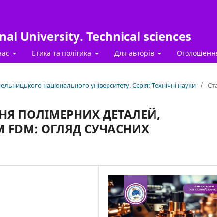
al University. Technical sciences
нас
Етика та політика
Для авторів
Оголошенн
Хмельницького національного університету. Серія: Технічні науки
/
Ста
НЯ ПОЛІМЕРНИХ ДЕТАЛЕЙ,
 FDM: ОГЛЯД СУЧАСНИХ