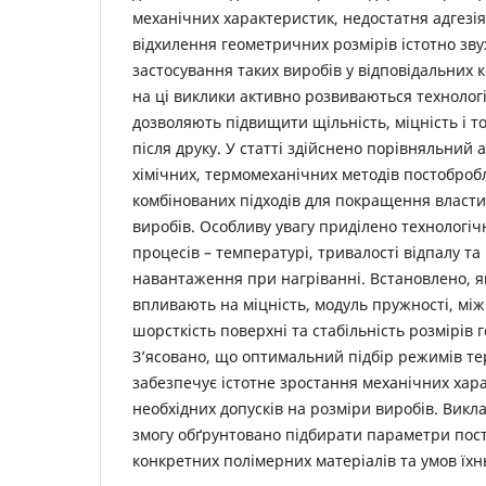
механічних характеристик, недостатня адгезі
відхилення геометричних розмірів істотно зв
застосування таких виробів у відповідальних к
на ці виклики активно розвиваються технолог
дозволяють підвищити щільність, міцність і т
після друку. У статті здійснено порівняльний 
хімічних, термомеханічних методів постоброб
комбінованих підходів для покращення власт
виробів. Особливу увагу приділено технолог
процесів – температурі, тривалості відпалу т
навантаження при нагріванні. Встановлено, я
впливають на міцність, модуль пружності, мі
шорсткість поверхні та стабільність розмірів 
З’ясовано, що оптимальний підбір режимів т
забезпечує істотне зростання механічних хар
необхідних допусків на розміри виробів. Викл
змогу обґрунтовано підбирати параметри пос
конкретних полімерних матеріалів та умов їхнь