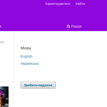
Зареєструватися
Увійти
я
Пошук
тті
Мова
English
Українська
Зробити подання