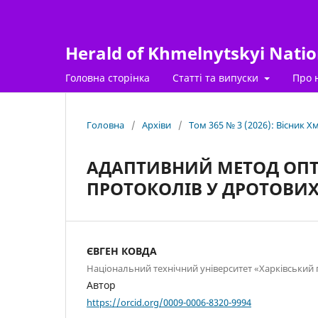
Herald of Khmelnytskyi Nation
Головна сторінка
Статті та випуски
Про 
Головна
/
Архіви
/
Том 365 № 3 (2026): Вісник 
АДАПТИВНИЙ МЕТОД ОПТИ
ПРОТОКОЛІВ У ДРОТОВИХ
ЄВГЕН КОВДА
Національний технічний університет «Харківський 
Автор
https://orcid.org/0009-0006-8320-9994