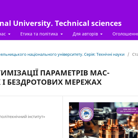
al University. Technical sciences
нас
Етика та політика
Для авторів
Оголошенн
Хмельницького національного університету. Серія: Технічні науки
/
Ста
МІЗАЦІЇ ПАРАМЕТРІВ МАС-
 І БЕЗДРОТОВИХ МЕРЕЖАХ
політехнічний інститут»