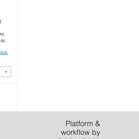
Ї
АХ.
ity.
2026-