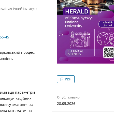
політехнічний інститут»
365-45
марковський процес,
ивність
PDF
имізації параметрів
Опубліковано
елекомунікаційних
28.05.2026
роцесу змагання за
блена математична