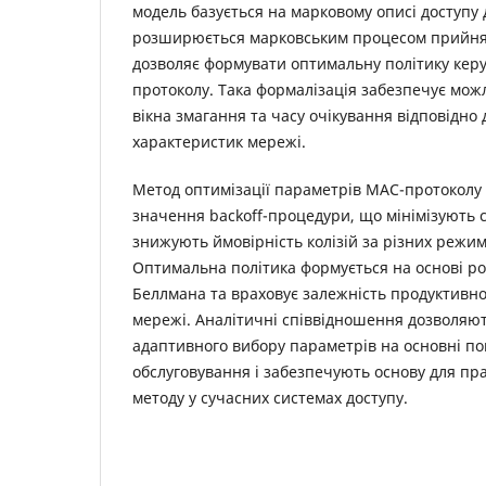
модель базується на марковому описі доступу
розширюється марковським процесом прийнят
дозволяє формувати оптимальну політику ке
протоколу. Така формалізація забезпечує мож
вікна змагання та часу очікування відповідно
характеристик мережі.
Метод оптимізації параметрів MAC-протоколу
значення backoff-процедури, що мінімізують 
знижують ймовірність колізій за різних режи
Оптимальна політика формується на основі ро
Беллмана та враховує залежність продуктивнос
мережі. Аналітичні співвідношення дозволяю
адаптивного вибору параметрів на основні по
обслуговування і забезпечують основу для пра
методу у сучасних системах доступу.