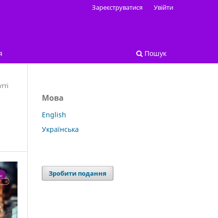
Зареєструватися
Увійти
я
Пошук
тті
Мова
English
Українська
Зробити подання