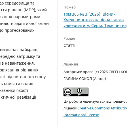
 до середовища та
Номер
тя рішень (MDP), який
Том 365 № 3 (2026): Вісник
рування параметрами
Хмельницького національного
ливість адаптивної зміни
університету. Серія: Технічні н
 до прогнозованих
Розділ
Статті
 визначає найкращі
середню затримку та
мів навантаження.
Ліцензія
зв’язання рівняння
Авторське право (c) 2026 ЄВГЕН КО
ті від поточного стану
ГАЛИНА СОКОЛ (Автор)
ть описати вплив
казники якості
ктичної реалізації
Ця робота ліцензується відповідно
ліцензії
Creative Commons Attributio
International License
.