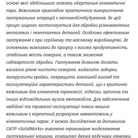
основі якої здебільшого лежать обертальні кінематичні
пари. Важливим прикладом практичного використання
галтувальних операцій є автомобілебудування, де цей
процес широко застосовується для обробки різноманітних
металевих і неметалевих деталей. Особливо ефективним
галтування є при серійному та масовому виробництві, де
основними вимогами до процесу є висока продуктивність,
стабільна якість поверхні, а також зниження
собівартості обробки. Галтування дозволяє досягти
високого рівня чистоти поверхні, видалити задирки,
заокруглити крайки, покращити зовнішній вигляд та
експлуатаційні характеристики деталей, що є критично
важливим для елементів трансмісії, підвіски, кріплень та
інших відповідальних вузлів автомобіля. Для забезпечення
надійної та тривалої експлуатації таких машин
важливим є коректний розрахунок навантажень у
кінематичних парах. У межах дослідження за допомогою
САПР «SolidWorks» виконано тривимірне моделювання
галтувальної машини, оснащеної двома ведучими ланками.