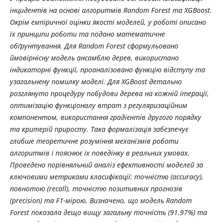
інцидентів на основі алгоритмів Random Forest та XGBoost.
Окрім емпіричної оцінки якості моделей, у роботі описано
їх принципи роботи та подано математичне
обґрунтування. Для Random Forest сформульовано
ймовірнісну модель ансамблю дерев, використано
індикаторні функції, проаналізовано функцію відступу та
узагальнену помилку моделі. Для XGBoost детально
розглянуто процедуру побудови дерева на кожній ітерації,
оптимізацію функціоналу втрат з регуляризаційним
компонентом, використання градієнтів другого порядку
та критерій приросту. Така формалізація забезпечує
глибше теоретичне розуміння механізмів роботи
алгоритмів і пояснює їх поведінку в реальних умовах.
Проведено порівняльний аналіз ефективності моделей за
ключовими метриками класифікації: точністю (accuracy),
повнотою (recall), точністю позитивних прогнозів
(precision) та F1-мірою. Визначено, що модель Random
Forest показала дещо вищу загальну точність (91.97%) та