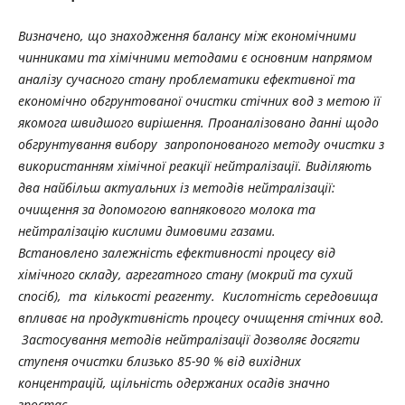
Визначено, що знаходження балансу між економічними
чинниками та хімічними методами є основним напрямом
аналізу сучасного стану проблематики ефективної та
економічно обгрунтованої очистки стічних вод з метою її
якомога швидшого вирішення. Проаналізовано данні щодо
обгрунтування вибору запропонованого методу очистки з
використанням хімічної реакції нейтралізації. Виділяють
два найбільш актуальних із методів нейтралізації:
очищення за допомогою вапнякового молока та
нейтралізацію кислими димовими газами.
Встановлено залежність ефективності процесу від
хімічного складу, агрегатного стану (мокрий та сухий
спосіб), та кількості реагенту. Кислотність середовища
впливає на продуктивність процесу очищення стічних вод.
Застосування методів нейтралізації дозволяє досягти
ступеня очистки близько 85-90 % від вихідних
концентрацій, щільність одержаних осадів значно
зростає.