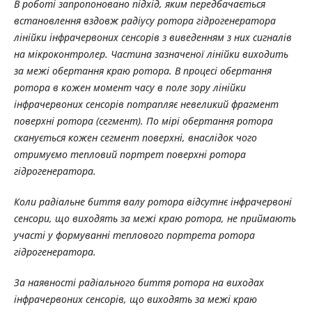
В роботі запропоновано підхід, яким передбачається
встановлення вздовж радіусу ротора гідрогенератора
лінійки інфрачервоних сенсорів з виведенням з них сигналів
на мікроконтролер. Частина зазначеної лінійки виходить
за межі обертання краю ротора. В процесі обертання
ротора в кожен момент часу в поле зору лінійки
інфрачервоних сенсорів потрапляє невеликий фрагмент
поверхні ротора (сегмент). По мірі обертання ротора
сканується кожен сегмент поверхні, внаслідок чого
отримуємо тепловий портрет поверхні ротора
гідрогенератора.
Коли радіальне биття валу ротора відсутнє інфрачервоні
сенсори, що виходять за межі краю ротора, не приймають
участі у формуванні теплового портрета ротора
гідрогенератора.
За наявності радіального биття ротора на виходах
інфрачервоних сенсорів, що виходять за межі краю