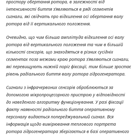
простору обертання ротора, в залежності від
інтенсивності биття з’являються в ряді сегментів
сигнали, які свідчать про відхилення осі обертання валу
ротора від її вертикального положення.
Очевидно, що чим більша амплітуда відхилення осі валу
ротора від вертикального положення та чим в більшій
кількості сенсорів, що знаходяться в різних сусідніх
сегментах поза межами краю ротора з’являються сигнали,
які перевищують нижній поріг фіксації, тим більше зростає
рівень радіального биття валу ротора гідрогенератора.
Сигнали з інфрачервоних сенсорів оброблюються за
допомогою мікропроцесорного пристрою у відповідності
до наведеного алгоритму функціонування. У разі фіксації
факту наявності радіального биття оперативному
персоналу видається попереджувальний сигнал. Вся
інформація щодо вимірювання теплового портрета
ротора гідрогенератора зберігається в базі оперативного