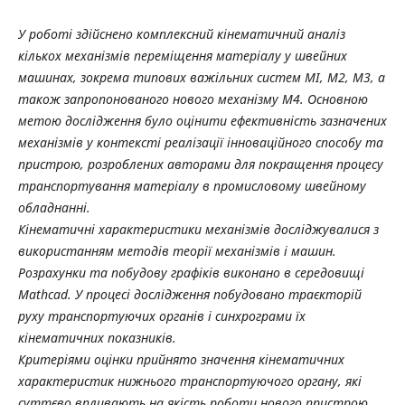
У роботі здійснено комплексний кінематичний аналіз
кількох механізмів переміщення матеріалу у швейних
машинах, зокрема типових важільних систем МІ, М2, М3, а
також запропонованого нового механізму М4. Основною
метою дослідження було оцінити ефективність зазначених
механізмів у контексті реалізації інноваційного способу та
пристрою, розроблених авторами для покращення процесу
транспортування матеріалу в промисловому швейному
обладнанні.
Кінематичні характеристики механізмів досліджувалися з
використанням методів теорії механізмів і машин.
Розрахунки та побудову графіків виконано в середовищі
Mathcad. У процесі дослідження побудовано траєкторій
руху транспортуючих органів і синхрограми їх
кінематичних показників.
Критеріями оцінки прийнято значення кінематичних
характеристик нижнього транспортуючого органу, які
суттєво впливають на якість роботи нового пристрою