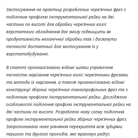
Застосування на практиці розроблених черв‘ячних фрез з
поділеним профілем інструментальної рейки на дві
частини по висоті для обробки черв‘ячних коліс
верстатного обладнання дає змогу підвищити як
продуктивність механічної обробки так і досягнути
точності достатньої для застосування їх у
верстатобудуванні.
В статті проаналізовано відомі шляхи управління
точністю нарізання черв’ячних коліс черв’ячними фрезами
та методи їх нарізання, а також проаналізовано відомі
конструкції збірних черв’ячних повнопрофільних фрез та з
поділеним профілем інструментальної рейки. Досліджено
особливості поділення профілю інструментальної рейки на
дві частини по висоті. Розроблено нову схему поділення
профілю інструментальної рейки збірних черв’ячних фрез.
Запропоновано нове рівняння перекриття між зубцями
першого та другого проходів, яке враховує радіус