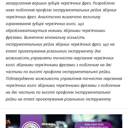
заокруглення вершин зубців черв’ячних фрез. Розроблено
нове поділення профілю інструментальних рейок збірних
черв‘ячних фрез. Аналітично визначено величину
огранювання зубців черв’ячних коліс, що
оброблюватимуться новими збірними черв’ячними
фрезами. Визначено мінімальну кількість
інструментальних рейок збірних черв’ячних фрез, що на
етапі проектування різального інструменту дає
можливість управляти точністю нарізання черв’ячних
коліс збірними черв’ячними фрезами з поділеним на дві
частини по висоті профілем інструментальної рейки.
Підтверджено можливість управління точністю нарізання
черв’ячних коліс збірними черв’ячними фрезами з поділеним
на дві частини по висоті профілем інструментальної
рейки на етапі проектування різального інструменту