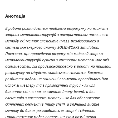
Анотація
В роботі розглядається проблема розрахунку на міцність
зварних металоконструкцій з використанням чисельного
методу скінченних елементів (МСЕ), реалізованого в
системі інженерного аналізу SOLIDWORKS Simulation.
Показано, що проведення розрахунків моделей зварних
металоконструкцій сумісно з листовим металом має ряд
особливостей, які продемонстровано в роботі на прикладі
розрахунку на міцність складського стелажа. Зокрема,
розбиття моделі на скінченні елементи проводилось для
балок зі швелеру та з прямокутної труби – як для
балочних скінченних елементів (типу
beam
), а для
елементів з листового металу – як для оболонкових
скінченних елементів (типу
shell
), а з’єднання листів
металу до балок розглядалось як зварні з'єднання.
Навантаження моделювалось шляхом розміщення