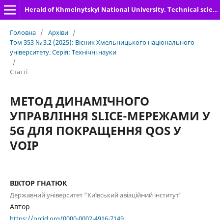
Herald of Khmelnytskyi National University. Technical sciences
Головна
/
Архіви
/
Том 353 № 3.2 (2025): Вісник Хмельницького національного
університету. Серія: Технічні науки
/
Статті
МЕТОД ДИНАМІЧНОГО
УПРАВЛІННЯ SLICE-МЕРЕЖАМИ У
5G ДЛЯ ПОКРАЩЕННЯ QOS У
VOIP
ВІКТОР ГНАТЮК
Державний університет "Київський авіаційний інститут"
Автор
https://orcid.org/0000-0002-4916-7149