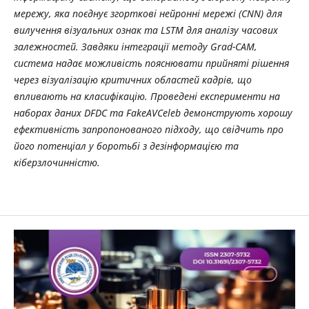
мережу, яка поєднує згорткові нейронні мережі (CNN) для
вилучення візуальних ознак та LSTM для аналізу часових
залежностей. Завдяки інтеграції методу Grad-CAM,
система надає можливість пояснювати прийняті рішення
через візуалізацію критичних областей кадрів, що
впливають на класифікацію. Проведені експерименти на
наборах даних DFDC та FakeAVCeleb демонструють хорошу
ефективність запропонованого підходу, що свідчить про
його потенціал у боротьбі з дезінформацією та
кіберзлочинністю.