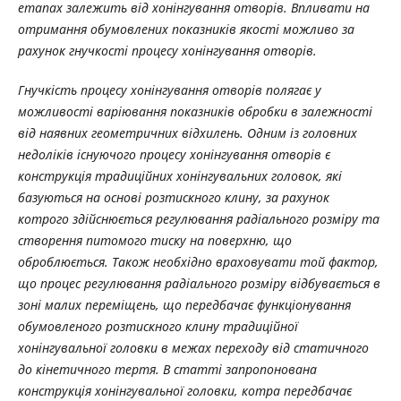
етапах залежить від хонінгування отворів. Впливати на
отримання обумовлених показників якості можливо за
рахунок гнучкості процесу хонінгування отворів.
Гнучкість процесу хонінгування отворів полягає у
можливості варіювання показників обробки в залежності
від наявних геометричних відхилень. Одним із головних
недоліків існуючого процесу хонінгування отворів є
конструкція традиційних хонінгувальних головок, які
базуються на основі розтискного клину, за рахунок
котрого здійснюється регулювання радіального розміру та
створення питомого тиску на поверхню, що
оброблюється. Також необхідно враховувати той фактор,
що процес регулювання радіального розміру відбувається в
зоні малих переміщень, що передбачає функціонування
обумовленого розтискного клину традиційної
хонінгувальної головки в межах переходу від статичного
до кінетичного тертя. В статті запропонована
конструкція хонінгувальної головки, котра передбачає