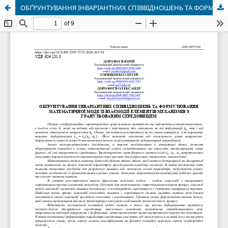
ОБҐРУНТУВАННЯ ІНВАРІАНТНИХ СПІВВІДНОШЕНЬ ТА ФОРМУЛЮВАННЯ МАТЕМАТИЧНОЇ МОДЕЛІ ВЗАЄМОДІЇ ЕЛЕМЕНТІВ МЕХАНІЗМІВ З ГРАНУЛЬОВАНИМ СЕРЕДОВИЩЕМ