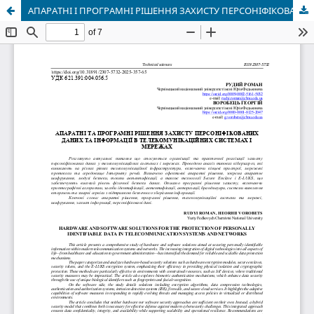
АПАРАТНІ І ПРОГРАМНІ РІШЕННЯ ЗАХИСТУ ПЕРСОНІФІКОВАНИХ ДАНИХ ТА ІНФОРМАЦІЇ В ТЕЛЕКОМУНІКАЦІЙНИХ СИСТЕМАХ І МЕРЕЖАХ