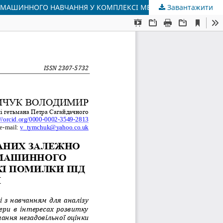
Завантажити
ПІДХІД ДО АНАЛІЗУ ТА ПРОГНОЗУВАННЯ ТЕХНІЧНИХ ДАНИХ ЗАЛЕЖНО ВІД ЗМІНЮВАНИХ МЕТЕОПАРАМЕТРІВ ДЛЯ МОДЕЛІ МАШИННОГО НАВЧАННЯ У КОМПЛЕКСІ МЕТЕОЗОНДУВАННЯ: ЛЮДСЬКІ ПОМИЛКИ ПІД ЧАС ПРОЄКТУВАННЯ СИСТЕМИ СИСТЕМ