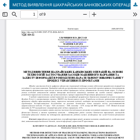
МЕТОД ВИЯВЛЕННЯ ШАХРАЙСЬКИХ БАНКІВСЬКИХ ОПЕРАЦІЙ НА ОСНОВІ ТЕХНОЛОГІЙ ЗАСТОСУВАННЯ ЗАСОБІВ МАШИННОГО НАВЧАННЯ ТА ЗАХИСТУ ІНФОРМАЦІЇ В РОЗПОДІЛЕНО-ПАРАЛЕЛЬНОМУ ВИКОРИСТАННІ У ПРОЦЕСІ УПРАВЛІННЯ ІТ-ПРОЄКТАМИ