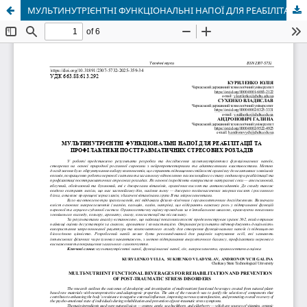
МУЛЬТИНУТРІЄНТНІ ФУНКЦІОНАЛЬНІ НАПОЇ ДЛЯ РЕАБІЛІТАЦІЇ ТА ПРОФІЛАКТИКИ ПОСТТРАВМАТИЧНИХ СТРЕСОВИХ РОЗЛАДІВ