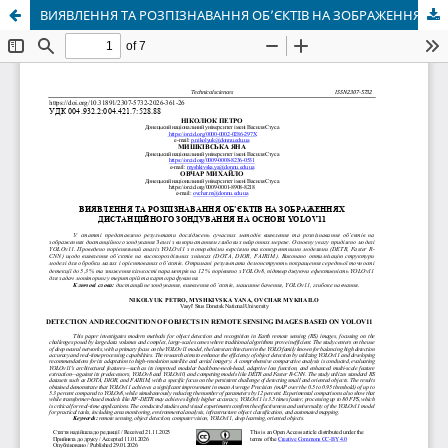
ВИЯВЛЕННЯ ТА РОЗПІЗНАВАННЯ ОБ’ЄКТІВ НА ЗОБРАЖЕННЯХ ДИСТАНЦІЙНОГО ЗОНДУВАННЯ НА ОСНОВІ YOLOV11