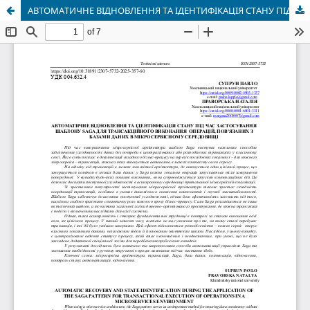
АВТОМАТИЧНЕ ВІДНОВЛЕННЯ ТА ІДЕНТИФІКАЦІЯ СТАНУ ПІД ЧАС ЗАСТОСУВАННЯ ШАБЛОНУ SAGA ДЛЯ ТРАНСАКЦІЙНОГО ВИКОНАННЯ ОПЕРАЦІЙ, ПОВ’ЯЗАНИХ З БАЗАМИ ДАНИХ В МІКРОСЕРВІСНОМУ СЕРЕДОВИЩІ