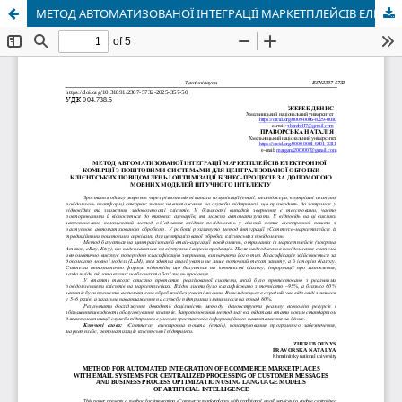
МЕТОД АВТОМАТИЗОВАНОЇ ІНТЕГРАЦІЇ МАРКЕТПЛЕЙСІВ ЕЛЕКТРОННОЇ КОМЕРЦІЇ З ПОШТОВИМИ СИСТЕМАМИ ДЛЯ ЦЕНТРАЛІЗОВАНОЇ ОБРОБКИ КЛІЄНТСЬКИХ ПОВІДОМЛЕНЬ І ОПТИМІЗАЦІЇ БІЗНЕС-ПРОЦЕСІВ ЗА ДОПОМОГОЮ МОВНИХ МОДЕЛЕЙ ШТУЧНОГО ІНТЕЛЕКТУ