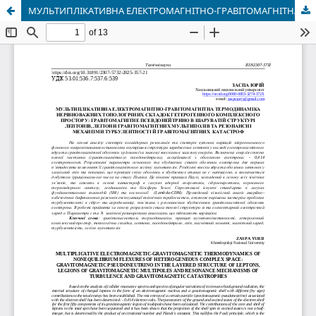
МУЛЬТИПЛІКАТИВНА ЕЛЕКТРОМАГНІТНО-ГРАВІТОМАГНІТНА ТЕРМОДИНАМІКА НЕРІВНОВАЖНИХ ТОПОЛОГІЧНИХ СКЛАДОК ГЕТЕРОГЕННОГО КОМПЛЕКСНОГО ПРОСТОРУ: ГРАВІТОМАГНІТНЕ ПСЕВДОНЕЙТРИНО В ШАРУВАТІЙ СТРУКТУРІ ЛЕПТОНІВ, ЛЕГІОНИ ГРАВІТОМАГНІТНИХ МУЛЬТИПОЛІВ ТА РЕЗОНАНСНІ МЕХАНІЗМИ ТУРБУЛЕНТНОСТІ Й ГРАВІТОМАГНІТНИХ КАТАСТРОФ