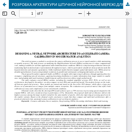
РОЗРОБКА АРХІТЕКТУРИ ШТУЧНОЇ НЕЙРОННОЇ МЕРЕЖІ ДЛЯ ЗАДАЧІ ПРИШВИДШЕННЯ ПРОЦЕСУ КАЛІБРУВАННЯ КАМЕРИ В АНАЛІТИЦІ ФУТБОЛЬНИХ МАТЧІВ